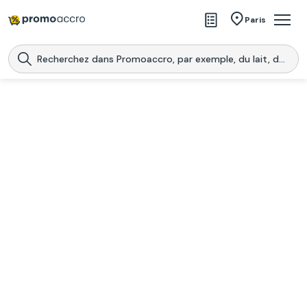
Magasins
Paris
Produits
Centres commerciaux
Télécharge l’application
Télécharger
Promoaccro
l'application