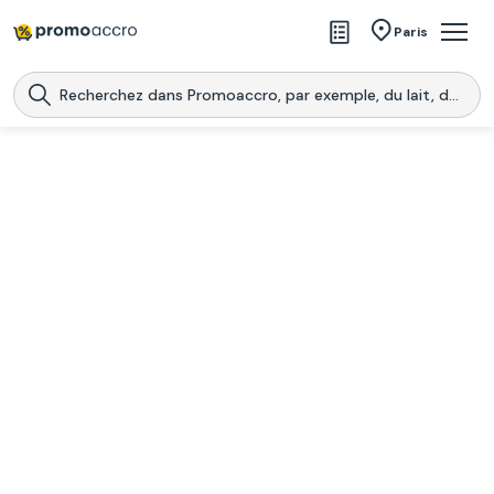
Magasins
Paris
Produits
Centres commerciaux
Télécharge l’application
Télécharger
Promoaccro
l'application