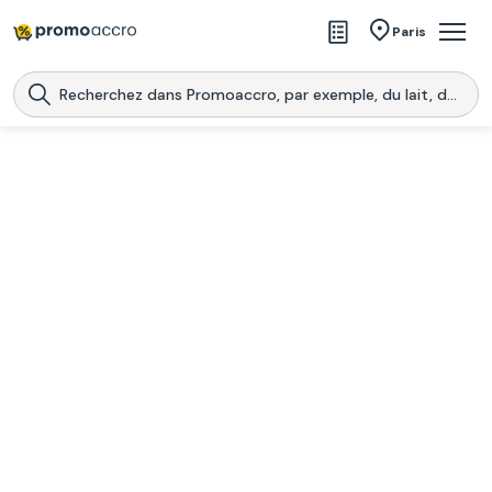
Magasins
Paris
Produits
Centres commerciaux
Télécharge l’application
Télécharger
Promoaccro
l'application