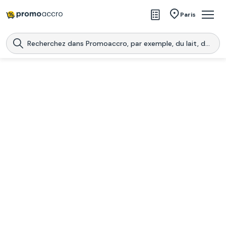
Magasins
Paris
Produits
Centres commerciaux
Télécharge l’application
Télécharger
Promoaccro
l'application