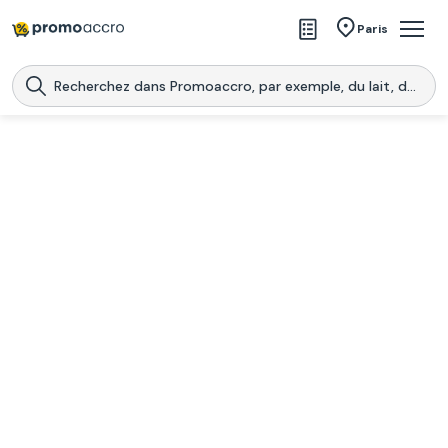
Magasins
Paris
Produits
Centres commerciaux
Télécharge l’application
Télécharger
Promoaccro
l'application