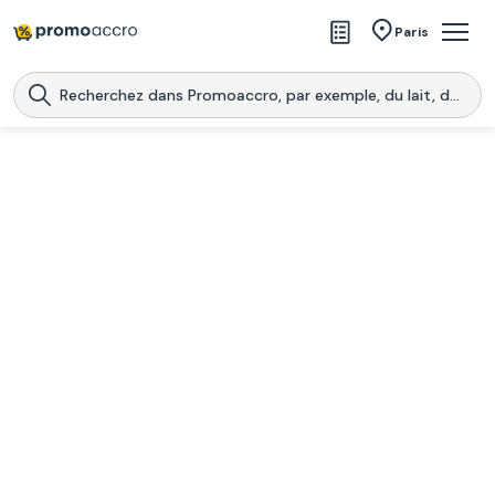
Magasins
Paris
Produits
Centres commerciaux
Télécharge l’application
Télécharger
Promoaccro
l'application