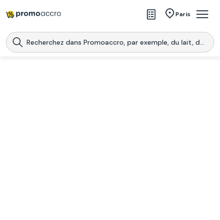
Magasins
Paris
Produits
Centres commerciaux
Télécharge l’application
Télécharger
Promoaccro
l'application