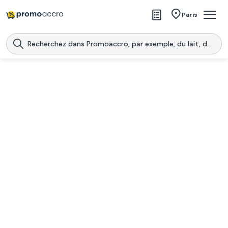
Magasins
Paris
Produits
Centres commerciaux
Télécharge l’application
Télécharger
Promoaccro
l'application