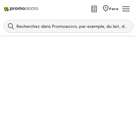
Magasins
Paris
Produits
Centres commerciaux
Télécharge l’application
Télécharger
Promoaccro
l'application