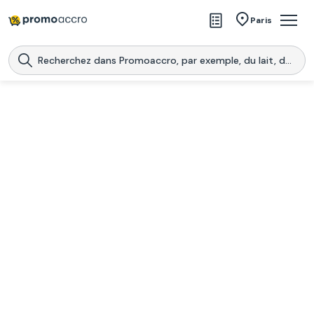
Magasins
Paris
Produits
Centres commerciaux
Télécharge l’application
Télécharger
Promoaccro
l'application