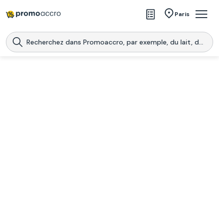
Magasins
Paris
Produits
Centres commerciaux
Télécharge l’application
Télécharger
Promoaccro
l'application