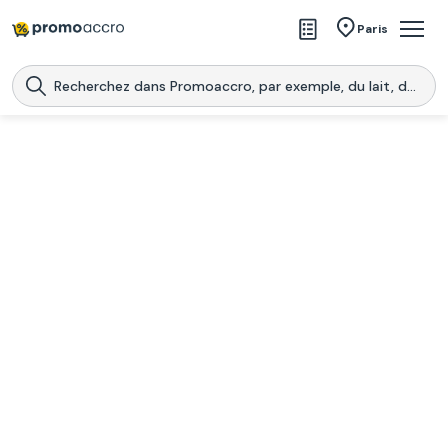
Magasins
Paris
Produits
Centres commerciaux
Télécharge l’application
Télécharger
Promoaccro
l'application