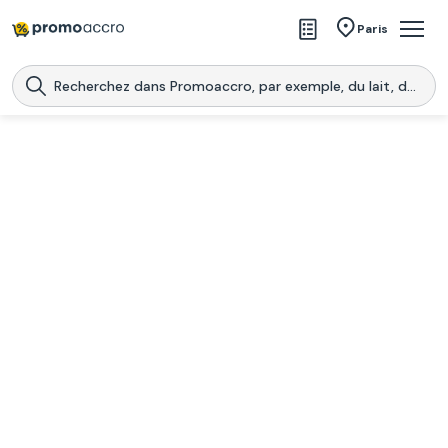
Magasins
Paris
Produits
Centres commerciaux
Télécharge l’application
Télécharger
Promoaccro
l'application