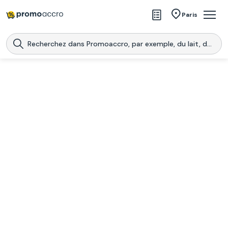
Magasins
Paris
Produits
Centres commerciaux
Télécharge l’application
Télécharger
Promoaccro
l'application