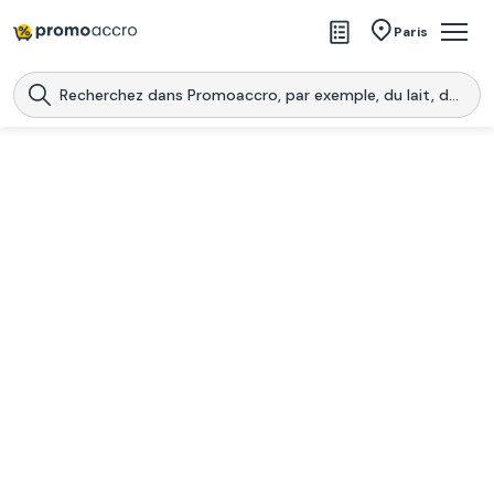
Magasins
Paris
Produits
Centres commerciaux
Télécharge l’application
Télécharger
Promoaccro
l'application