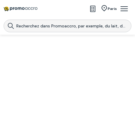
Magasins
Paris
Produits
Centres commerciaux
Télécharge l’application
Télécharger
Promoaccro
l'application