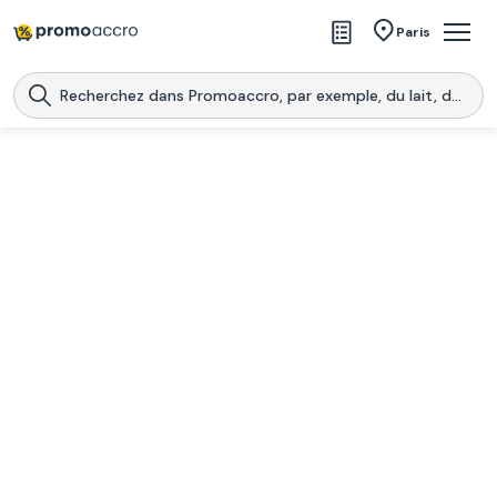
Magasins
Paris
Produits
Centres commerciaux
Télécharge l’application
Télécharger
Promoaccro
l'application