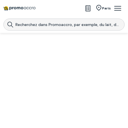
Magasins
Paris
Produits
Centres commerciaux
Télécharge l’application
Télécharger
Promoaccro
l'application