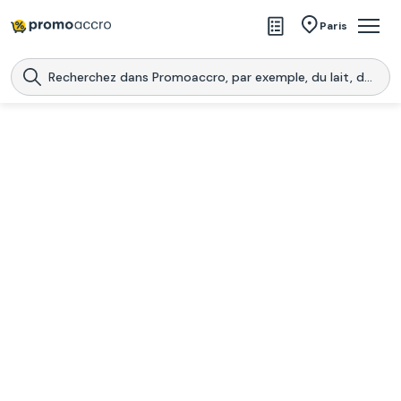
Magasins
Paris
Produits
Centres commerciaux
Télécharge l’application
Télécharger
Promoaccro
l'application