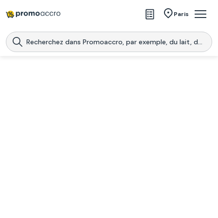
Magasins
Paris
Produits
Centres commerciaux
Télécharge l’application
Télécharger
Promoaccro
l'application