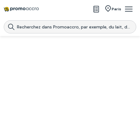
Magasins
Paris
Produits
Centres commerciaux
Télécharge l’application
Télécharger
Promoaccro
l'application