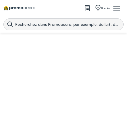
Magasins
Paris
Produits
Centres commerciaux
Télécharge l’application
Télécharger
Promoaccro
l'application