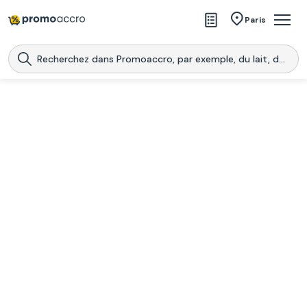
Magasins
Paris
Produits
Centres commerciaux
Télécharge l’application
Télécharger
Promoaccro
l'application