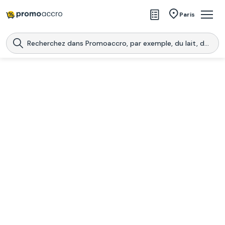
Magasins
Paris
Produits
Centres commerciaux
Télécharge l’application
Télécharger
Promoaccro
l'application