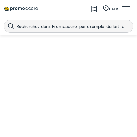
Magasins
Paris
Produits
Centres commerciaux
Télécharge l’application
Télécharger
Promoaccro
l'application