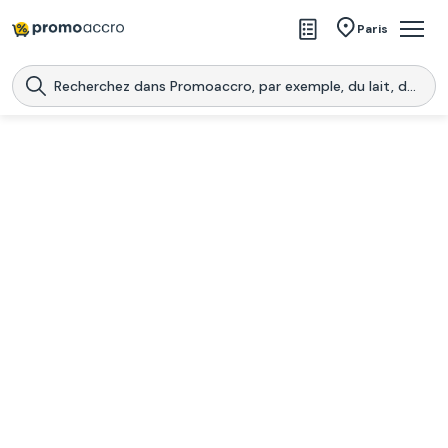
Magasins
Paris
Produits
Centres commerciaux
Télécharge l’application
Télécharger
Promoaccro
l'application