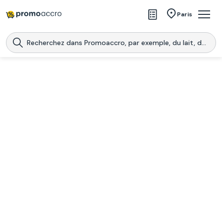
Magasins
Paris
Produits
Centres commerciaux
Télécharge l’application
Télécharger
Promoaccro
l'application