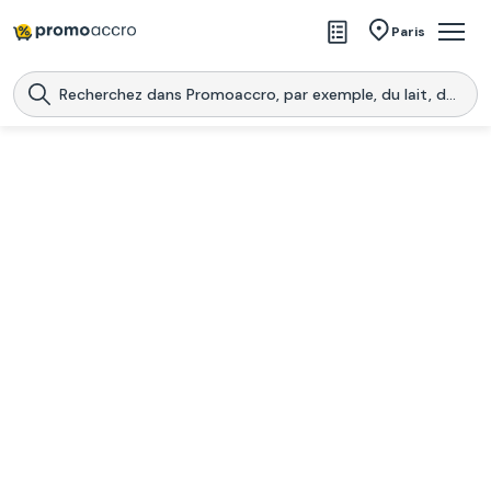
Magasins
Paris
Produits
Centres commerciaux
Télécharge l’application
Télécharger
Promoaccro
l'application