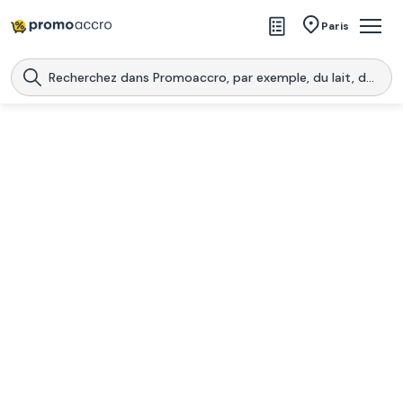
Magasins
Paris
Produits
Centres commerciaux
Télécharge l’application
Télécharger
Promoaccro
l'application