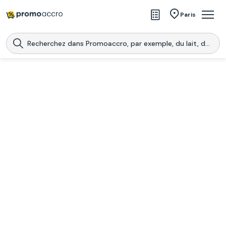
Magasins
Paris
Produits
Centres commerciaux
Télécharge l’application
Télécharger
Promoaccro
l'application