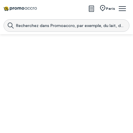
Magasins
Paris
Produits
Centres commerciaux
Télécharge l’application
Télécharger
Promoaccro
l'application