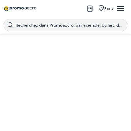
Magasins
Paris
Produits
Centres commerciaux
Télécharge l’application
Télécharger
Promoaccro
l'application