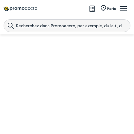
Magasins
Paris
Produits
Centres commerciaux
Télécharge l’application
Télécharger
Promoaccro
l'application