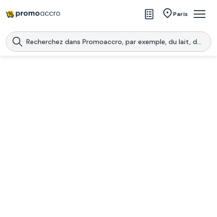
Magasins
Paris
Produits
Centres commerciaux
Télécharge l’application
Télécharger
Promoaccro
l'application