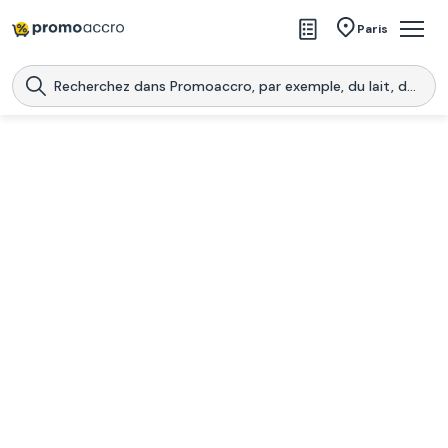
Magasins
Paris
Produits
Centres commerciaux
Télécharge l’application
Télécharger
Promoaccro
l'application