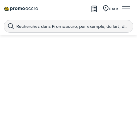
Magasins
Paris
Produits
Centres commerciaux
Télécharge l’application
Télécharger
Promoaccro
l'application