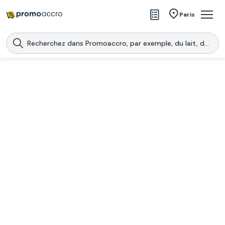
Magasins
Paris
Produits
Centres commerciaux
Télécharge l’application
Télécharger
Promoaccro
l'application