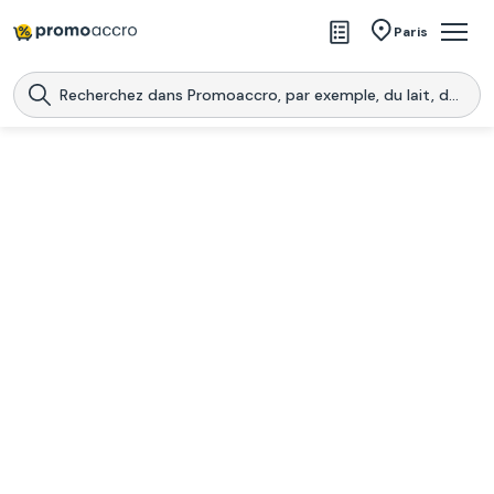
Magasins
Paris
Produits
Centres commerciaux
Télécharge l’application
Télécharger
Promoaccro
l'application