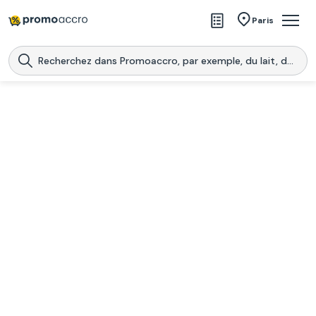
Magasins
Paris
Produits
Centres commerciaux
Télécharge l’application
Télécharger
Promoaccro
l'application