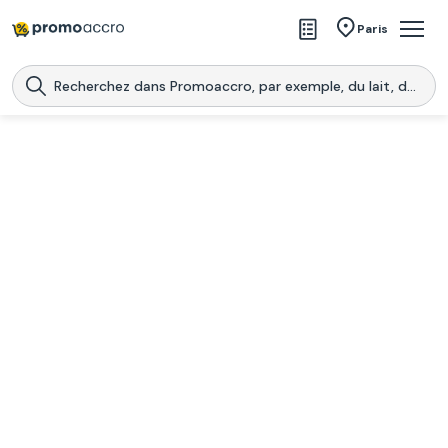
Magasins
Paris
Produits
Centres commerciaux
Télécharge l’application
Télécharger
Promoaccro
l'application