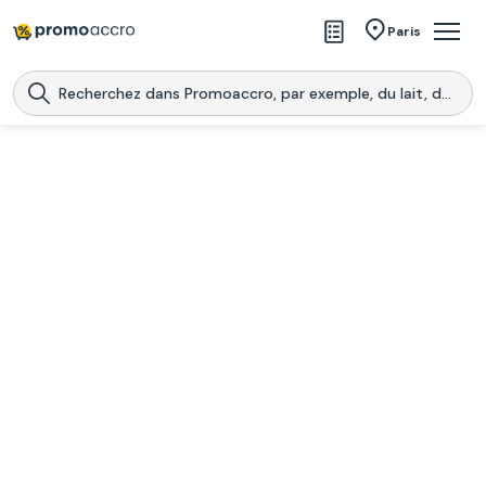
Magasins
Paris
Produits
Centres commerciaux
Télécharge l’application
Télécharger
Promoaccro
l'application