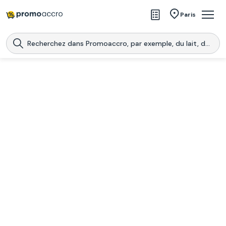
Magasins
Paris
Produits
Centres commerciaux
Télécharge l’application
Télécharger
Promoaccro
l'application