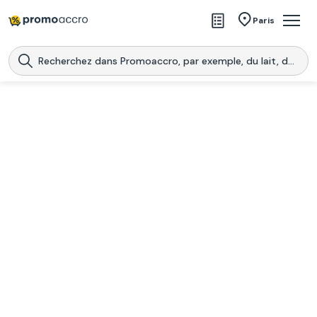
Magasins
Paris
Produits
Centres commerciaux
Télécharge l’application
Télécharger
Promoaccro
l'application