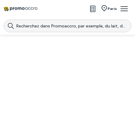
Magasins
Paris
Produits
Centres commerciaux
Télécharge l’application
Télécharger
Promoaccro
l'application