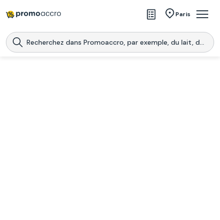
Magasins
Paris
Produits
Centres commerciaux
Télécharge l’application
Télécharger
Promoaccro
l'application