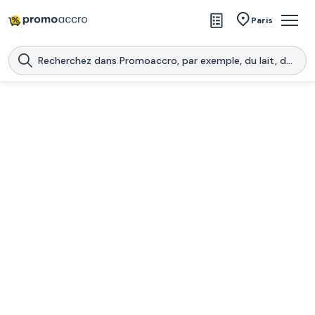
Magasins
Paris
Produits
Centres commerciaux
Télécharge l’application
Télécharger
Promoaccro
l'application