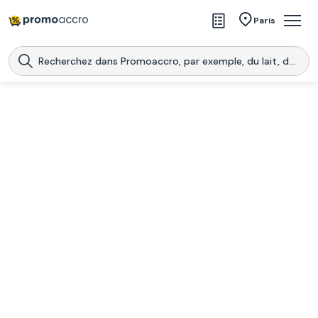
Magasins
Paris
Produits
Centres commerciaux
Télécharge l’application
Télécharger
Promoaccro
l'application