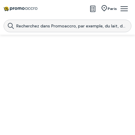
Magasins
Paris
Produits
Centres commerciaux
Télécharge l’application
Télécharger
Promoaccro
l'application