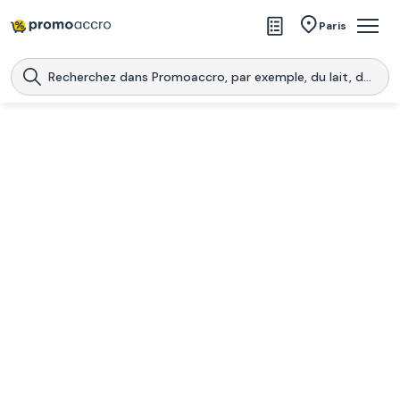
Magasins
Paris
Produits
Centres commerciaux
Télécharge l’application
Télécharger
Promoaccro
l'application