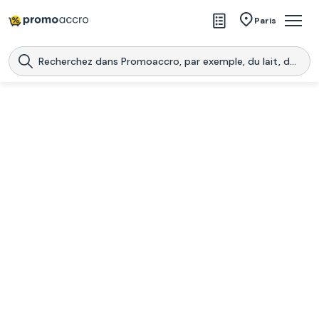
Magasins
Paris
Produits
Centres commerciaux
Télécharge l’application
Télécharger
Promoaccro
l'application